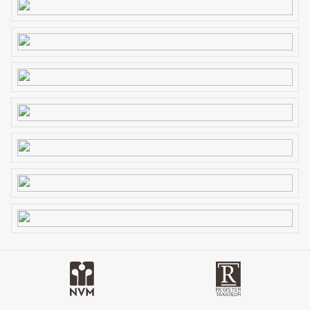
rust in de prachtige natuur, en in het midden van Nederland.
Het landgoed Vijverhof is gerangschikt onder de
Natuurschoonwet 1928 en de koper kan een beroep doen op
fiscale voordelen.
Zie de eigen woning website:
WWW.SOESTDIJKERWEG9.NL