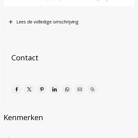
gelegen op het zuidwesten. Er is een oprit voor meerder auto’s
en een stenen garage met twee bergingen. De woning is door
Lees de volledige omschrijving
de eigenaren altijd goed onderhouden.
De Piet Heinlaan is een verkeersluwe laan met veel groen
gelegen op loop/fiets afstand van de uitgestrekte bossen van
het Nationaal Park Utrechtse Heuvelrug en het gezellige
Contact
centrum van Doorn.
Doorn beschikt over een volwaardig voorzieningenniveau met
onder andere basis- en voortgezet onderwijs, gezondheidszorg
en diverse sportfaciliteiten.
De bereikbaarheid is zeer goed door de aanwezigheid van
hoogwaardig openbaar vervoer (NS-station Driebergen en
Kenmerken
Maarn) en de nabijgelegen rijksweg A12.
INDELING: