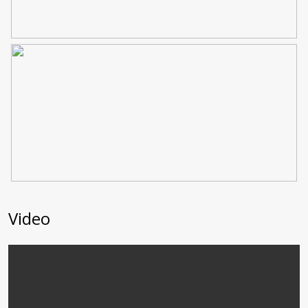
Download de brochure!
www.pietheinlaan47.nl
Video