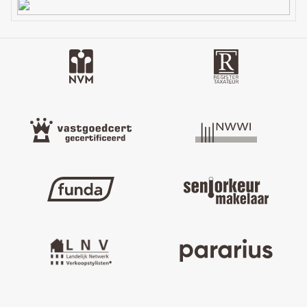
de verdieping;
• Warmwatervoorziening via de cv-combiketel;
• Voorzien van rookmelders;
• Twee parkeerplaatsen op eigen terrein;
• Tuin voorzien van beregeningsinstallatie, robotmaaier en
kunststof berging;
• Levensloopbestendig dankzij de woonkamer, slaapkamer en
badkamer op de begane grond;
• Mogelijkheid tot het realiseren twee extra slaapkamers op de
verdieping;
• Gehele begane grond voorzien van screens en/of rolluiken.
Meer informatie?
Voor deze woning is een eigen website beschikbaar:
www.hollendewagenweg15a.nl
Download de brochure voor alle informatie, foto’s en
plattegronden.