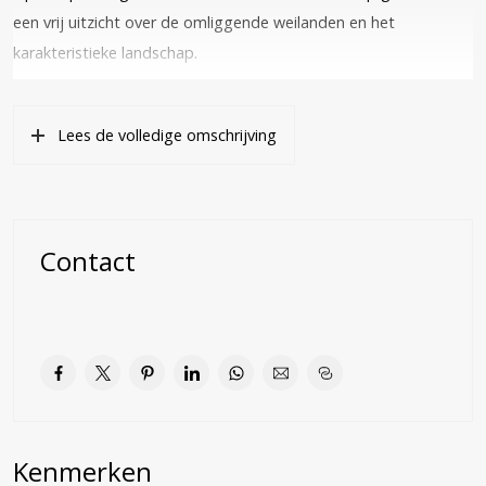
een vrij uitzicht over de omliggende weilanden en het
karakteristieke landschap.
De woning staat op een royaal perceel van 1.950 m² en beschikt
over een eigen oprit, een aangebouwde stenen garage en een
Lees de volledige omschrijving
fraai aangelegde, zonnige voor- en achtertuin.
Het betreft een comfortabele, levensbestendige woning waar
rust, natuur en het buitenleven samenkomen, terwijl
voorzieningen en uitvalswegen binnen handbereik liggen.
Contact
OMGEVING
De woning ligt op korte loop- en fietsafstand van het centrum
van Werkhoven. De omgeving wordt gekenmerkt door rust,
ruimte, groene weides, fruitboomgaarden en al het moois dat
het buitenleven te bieden heeft. Werkhoven is een karakteristiek
dorp met een rijke agrarische historie, centraal gelegen tussen
Kenmerken
Bunnik en Wijk bij Duurstede.