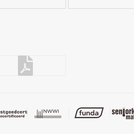
eigendom
H-4373
VVE (totaal 5 woningen) waarbij de bovengelegen 2
gger.
ar parkeren, parkeervergunningen
here is”.
de huidige toestand, waaronder de huidige milieukundige
ndwater, de eventuele aanwezigheid van asbesthoudende of
onder enig verdere garantie, verklaring of vrijwaring van
 koper aansprakelijk voor enig ten aanzien van het pand
nalyse, toekomstverwachting, intentieverklaring of
ng, of het achterwege blijven van enige mededeling. Koper
bevestigen dat zij niet heeft vertrouwd op enige garantie,