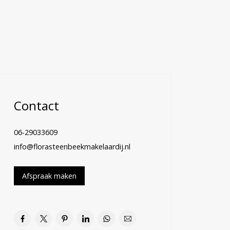
Contact
06-29033609
info@florasteenbeekmakelaardij.nl
Afspraak maken