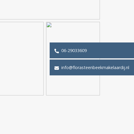
06-29033609
info@florasteenbeekmakelaardij.nl