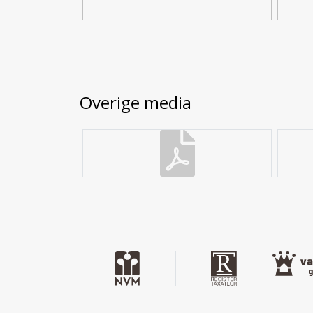
ENERGIELABEL
Eigendomssituatie
Volle 
Deze wordt momenteel opgemaakt.
Perceel
ZEI00-
VVE
Het appartementen is onderdeel van een actieve 
Parkeergelegenheid
Overige media
appartementen in het eigendom zijn van één bele
Soort parkeergelegenheid
Openba
OPLEVERINGSNIVEAU
Het object wordt geleverd in huidige staat “as is, w
As is / where is verkoper verkoopt het object in 
toestand, daaronder begrepen de grond, het gro
andere schadelijke stoffen of ondergrondse tanks z
verkoper. Verkoper is op geen enkele wijze jegens
gedane voorspelling, inschatting, interpretatie, a
opinieverklaring of enig andere gemaakte verklari
dient bij het aangaan van de koopovereenkomst te 